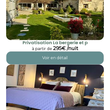
Privatisation La bergerie et p
295€ /nuit
à partir de
Voir en détail