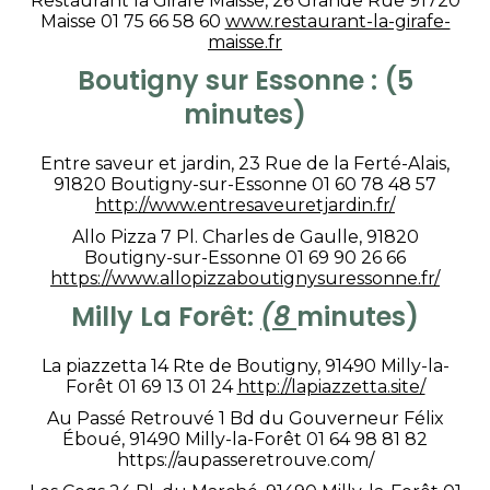
Restaurant la Girafe Maisse, 26 Grande Rue 91720
Maisse 01 75 66 58 60
www.restaurant-la-girafe-
maisse.fr
Boutigny sur Essonne : (5
minutes)
Entre saveur et jardin, 23 Rue de la Ferté-Alais,
91820 Boutigny-sur-Essonne 01 60 78 48 57
http://www.entresaveuretjardin.fr/
Allo Pizza 7 Pl. Charles de Gaulle, 91820
Boutigny-sur-Essonne 01 69 90 26 66
https://www.allopizzaboutignysuressonne.fr/
Milly La Forêt:
(8
minutes)
La piazzetta 14 Rte de Boutigny, 91490 Milly-la-
Forêt 01 69 13 01 24
http://lapiazzetta.site/
Au Passé Retrouvé 1 Bd du Gouverneur Félix
Éboué, 91490 Milly-la-Forêt 01 64 98 81 82
https://aupasseretrouve.com/