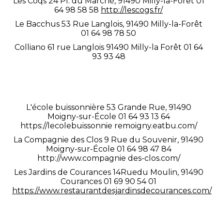
Les Coqs 24 Pl. du Marché, 91490 Milly-la-Forêt 01
64 98 58 58
http://lescogs.fr/
Le Bacchus 53 Rue Langlois, 91490 Milly-la-Forêt
01 64 98 78 50
Colliano 61 rue Langlois 91490 Milly-la Forêt 01 64
93 93 48
Moigny sur Ecole : (10
minutes)
L'école buissonnière 53 Grande Rue, 91490
Moigny-sur-École 01 64 93 13 64
https://lecolebuissonnie
remoigny.eatbu.com/
La Compagnie des Clos 9 Rue du Souvenir, 91490
Moigny-sur-École 01 64 98 47 84
http://www.compagnie­
des-clos.com/
Les Jardins de Courances 14Ruedu Moulin, 91490
Courances 01 69 90 54 01
https://www.restaurantdesjardinsdecourances.com/
Sur Place la Table