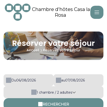
Chambre d'hôtes Casa la
Rosa
Réserver votre séjour
Accueil
Réservez votre séjour
Du
au
1
chambre /
2
adultes
RECHERCHER